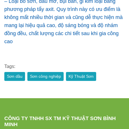
– Loại bỏ sơn, dầu mỡ, bụi bẩn, gỉ kim loại bằng
phương pháp tẩy axit. Quy trình này có ưu điểm là
không mất nhiều thời gian và cũng dễ thực hiện mà
mang lại hiệu quả cao, độ sáng bóng và độ nhám
đồng đều, chất lượng các chi tiết sau khi gia công
cao
Tags:
Sơn dầu
Sơn công nghiệp
Kỹ Thuật Sơn
CÔNG TY TNHH SX TM KỸ THUẬT SƠN BÌNH
MINH