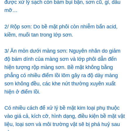
được xử lý sạch còn bám bụi bận, sơn cũ, gỉ, dầu
mỡ…
2/ Rộp sơn: Do bề mặt phôi còn nhiễm bẩn acid,
kiềm, muối tan trong lớp sơn.
3/ Ăn mòn dưới màng sơn: Nguyên nhân do giảm
độ bám dính của màng sơn và lớp phôi dẫn đến
hiện tượng rộp màng sơn. Bề mặt không bằng
phẳng có nhiều điểm lồi lõm gây ra độ dày màng
sơn không đều, các khe nứt thường xuyên xuất
hiện ở điểm lồi.
Có nhiều cách để xử lý bề mặt kim loại phụ thuộc
vào giá cả, kích cỡ, hình dạng, điều kiện bề mặt vật
liệu, loại sơn và môi trường vật sẽ bị phá huỷ sau