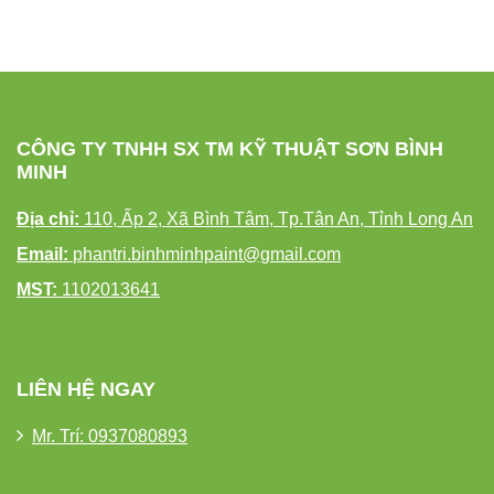
CÔNG TY TNHH SX TM KỸ THUẬT SƠN BÌNH
MINH
Địa chỉ:
110, Ấp 2, Xã Bình Tâm, Tp.Tân An, Tỉnh Long An
Email:
phantri.binhminhpaint@gmail.com
MST:
1102013641
LIÊN HỆ NGAY
Mr. Trí: 0937080893